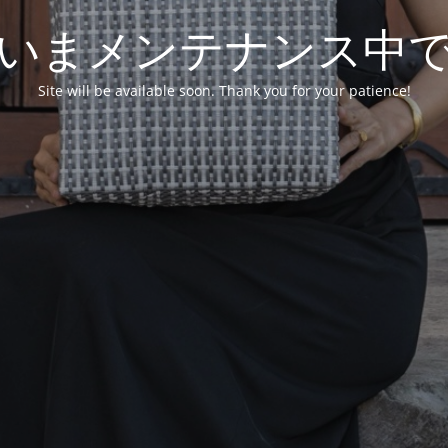
いまメンテナンス中
Site will be available soon. Thank you for your patience!