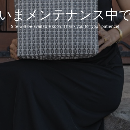
いまメンテナンス中
Site will be available soon. Thank you for your patience!