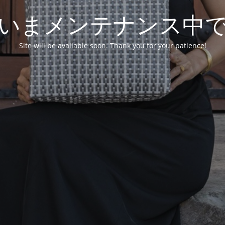
いまメンテナンス中
Site will be available soon. Thank you for your patience!