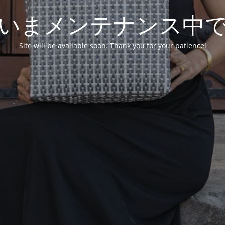
いまメンテナンス中
Site will be available soon. Thank you for your patience!